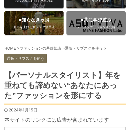
おしゃれに近づく基本の基
名作ブランド169選
■知らなきゃ損
■共に学び遊ぶ
魅力を上げるサブスク活用法
メンズファッション研究所
HOME
>
ファッションの基礎知識
>
通販・サブスクを使う
>
通販・サブスクを使う
【パーソナルスタイリスト】年を
重ねても諦めない“あなたにあっ
た”ファッションを形にする
2024年1月15日
本サイトのリンクには広告が含まれています