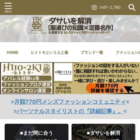
ﾌｫﾛﾜｰ2,780
HOME
ヒトトキという人と服
ブランド一覧
ファッション
月額770円メンズファッションコミュニティ
パーソナルスタイリストの『詳細記事』。
■まだ間に合う
■ダサいを解消