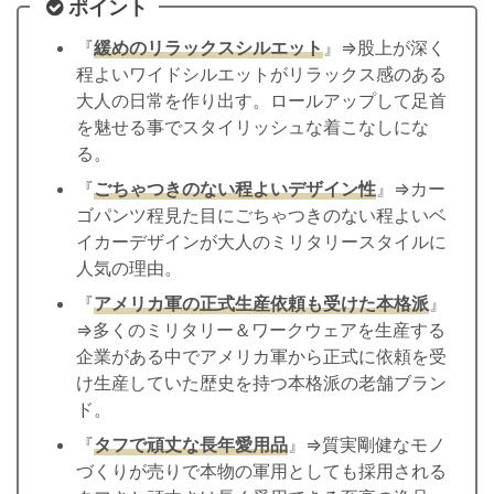
ポイント
『
緩めのリラックスシルエット
』⇒股上が深く
程よいワイドシルエットがリラックス感のある
大人の日常を作り出す。ロールアップして足首
を魅せる事でスタイリッシュな着こなしにな
る。
『
ごちゃつきのない程よいデザイン性
』⇒カー
ゴパンツ程見た目にごちゃつきのない程よいベ
イカーデザインが大人のミリタリースタイルに
人気の理由。
『
アメリカ軍の正式生産依頼も受けた本格派
』
⇒多くのミリタリー＆ワークウェアを生産する
企業がある中でアメリカ軍から正式に依頼を受
け生産していた歴史を持つ本格派の老舗ブラン
ド。
『
タフで頑丈な長年愛用品
』⇒質実剛健なモノ
づくりが売りで本物の軍用としても採用される