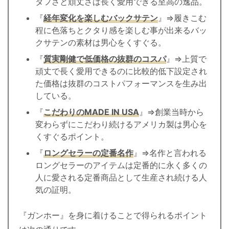
タフさと頑丈さは長く愛用できる至高の逸品。
『
経年変化を楽しむバックサテン
』⇒履きこむ
程に色落ちとクタり感を楽しむ事が出来るバッ
クサテンの素材は男心をくすぐる。
『
質実剛健で低価格の抜群のコスパ
』⇒上質で
頑丈で長く愛用できるのに比較的低下設定され
た価格は抜群のコストパフォーマンスを生み出
している。
『
こだわりのMADE IN USA
』⇒創業当時から
変わらずにこだわり続けるアメリカ製は男心を
くすぐるポイント。
『
ロングセラーの定番名作
』⇒名作と言われる
ロングセラーのアイテムは定番的に永く多くの
人に愛される定番商品として生産され続ける人
気の証明。
『ガンホー』を身に着けることで得られるポイント