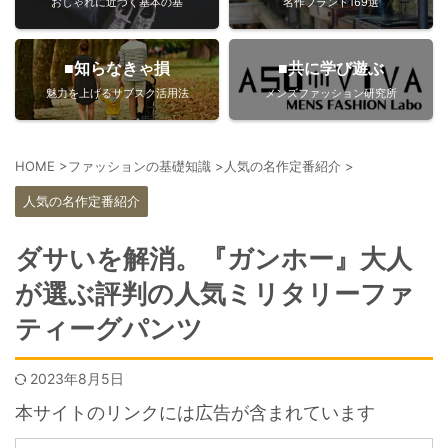
おしゃれに近づく基本の基
名作ブランド169選
■知らなきゃ損
■共に学び遊ぶ
魅力を上げるサブスク活用法
メンズファッション研究所
HOME
>
ファッションの基礎知識
>
人気の名作定番紹介
>
人気の名作定番紹介
ダサいを解消。『ガンホー』大人
が選ぶ評判の人気ミリタリーファ
ティーグパンツ
2023年8月5日
本サイトのリンクには広告が含まれています