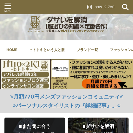
ﾌｫﾛﾜｰ2,780
HOME
ヒトトキという人と服
ブランド一覧
ファッション
月額770円メンズファッションコミュニティ
パーソナルスタイリストの『詳細記事』。
■まだ間に合う
■ダサいを解消