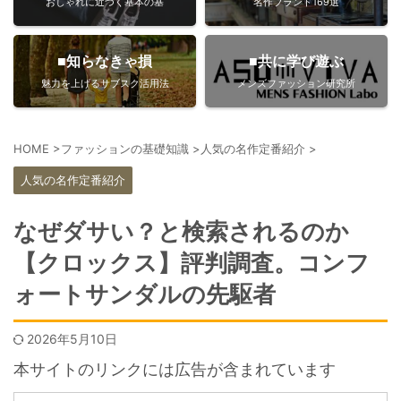
おしゃれに近づく基本の基
名作ブランド169選
■知らなきゃ損
■共に学び遊ぶ
魅力を上げるサブスク活用法
メンズファッション研究所
HOME
>
ファッションの基礎知識
>
人気の名作定番紹介
>
人気の名作定番紹介
なぜダサい？と検索されるのか
【クロックス】評判調査。コンフ
ォートサンダルの先駆者
2026年5月10日
本サイトのリンクには広告が含まれています