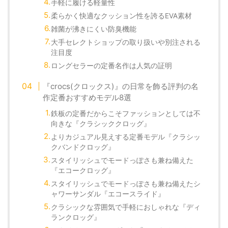
手軽に履ける軽量性
柔らかく快適なクッション性を誇るEVA素材
雑菌が沸きにくい防臭機能
大手セレクトショップの取り扱いや別注される
注目度
ロングセラーの定番名作は人気の証明
『crocs(クロックス)』の日常を飾る評判の名
作定番おすすめモデル8選
鉄板の定番だからこそファッションとしては不
向きな『クラシッククロッグ』
よりカジュアル見えする定番モデル『クラシッ
クバンドクロッグ』
スタイリッシュでモードっぽさも兼ね備えた
『エコークロッグ』
スタイリッシュでモードっぽさも兼ね備えたシ
ャワーサンダル『エコースライド』
クラシックな雰囲気で手軽におしゃれな『ディ
ランクロッグ』