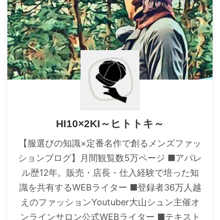
HI10×2KI～ヒトトキ～
【服選びの知識×定番名作で創るメンズファッ
ションブログ】月間観覧数5万ページ ■アパレ
ル歴12年。販売・店長・仕入経験で培った知
識を共有するWEBライター ■登録者36万人越
えのファッションYoutuber大山シュン主催オ
ンラインサロン公式WEBライター ■テキスト