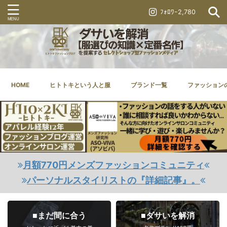
ﾌｫﾛﾜｰ2,780
HOME
ヒトトキという人と服
ブランド一覧
ファッション
月額770円メンズファッションコミュニティ
パーソナルスタイリストの『詳細記事』。
■まだ間に合う
■ダサいを解消