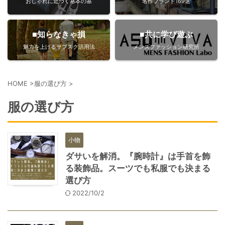
おしゃれに近づく基本の基
名作ブランド169選
■知らなきゃ損
■共に学び遊ぶ
魅力を上げるサブスク活用法
メンズファッション研究所
HOME
>
服の選び方
>
服の選び方
小物
ダサいを解消。『腕時計』は手首を飾
る装飾品。スーツでも私服でも決まる
選び方
2022/10/2