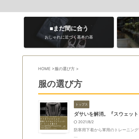
■まだ間に合う
おしゃれに近づく基本の基
HOME
>
服の選び方
>
服の選び方
トップス
ダサいを解消。『スウェット
2021/8/2
防寒用下着から軍用のトレーニング
...