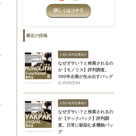
詳しくはコチラ
最近の投稿
人気の名作定番紹介
なぜダサい？と検索されるの
か【モノリス】評判調査。
100年企業が生み出すバッグ
2025/2/24
人気の名作定番紹介
なぜダサい？と検索されるの
か【ヤックパック】評判調
査。日常に馴染む多機能バッ
グ