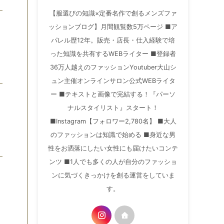
【服選びの知識×定番名作で創るメンズファ
ッションブログ】月間観覧数5万ページ ■ア
パレル歴12年。販売・店長・仕入経験で培
った知識を共有するWEBライター ■登録者
36万人越えのファッションYoutuber大山シ
ュン主催オンラインサロン公式WEBライタ
ー ■テキストと画像で完結する！『パーソ
ナルスタイリスト』スタート！
■Instagram【フォロワー2,780名】 ■大人
のファッションは知識で始める ■身近な男
性をお洒落にしたい女性にも届けたいコンテ
ンツ ■1人でも多くの人が自分のファッショ
ンに気づくきっかけを創る運営をしていま
す。