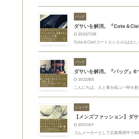
バッグ
ダサいを解消。『Cote＆C
2022/7/26
Cote＆Ciel(コートエシエル)はおし
バッグ
ダサいを解消。『バッグ』6
2022/8/5
こんにちは、人と着を結ぶ一時を創る
シューズ
【メンズファッション】ダサ
2021/4/1
ゴムメーカーとして広島県府中で80年以