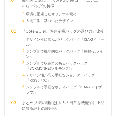
機能美に優れた『Cote＆Ciel(コートエシエ
ル)』バッグの特徴
環境に配慮したオリジナル素材
人間工学に基づいたデザイン
『Cote＆Ciel』評判定番バッグの選び方と比較
デザイン性に富んだバックパック『ISAR(イザー
ル)』
シンプルで機能的なバックパック『RHINE(ライ
ン)』
シンプルで収納力のあるバックパック
『SORMONNE(ソルモンヌ)』
デザイン性が高く手軽なショルダーバッグ
『RISS(リス)』
シンプルで手軽なボディバッグ『ISARAU(イザ
ラウ)』
まとめ:人気の理由は大人の日常を機能的に上品
に飾る評判の愛用品