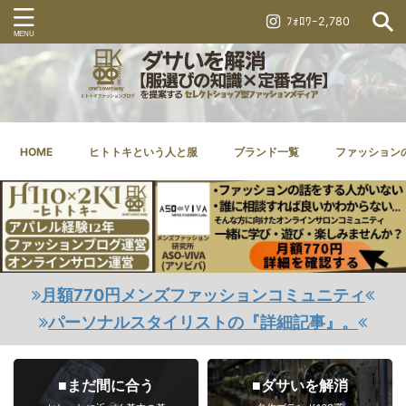
ﾌｫﾛﾜｰ2,780
HOME
ヒトトキという人と服
ブランド一覧
ファッション
月額770円メンズファッションコミュニティ
パーソナルスタイリストの『詳細記事』。
■まだ間に合う
■ダサいを解消