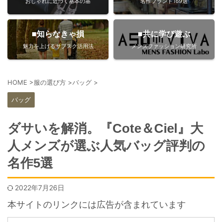
おしゃれに近づく基本の基
名作ブランド169選
■知らなきゃ損
■共に学び遊ぶ
魅力を上げるサブスク活用法
メンズファッション研究所
HOME
>
服の選び方
>
バッグ
>
バッグ
ダサいを解消。『Cote＆Ciel』大
人メンズが選ぶ人気バッグ評判の
名作5選
2022年7月26日
本サイトのリンクには広告が含まれています