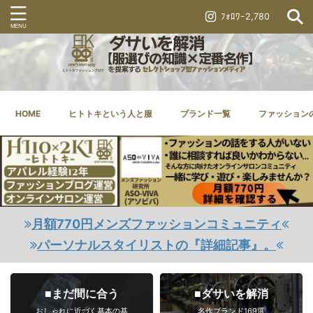
ﾌｫﾛﾜｰ2,780
HOME
ヒトトキという人と服
ブランド一覧
ファッション
月額770円メンズファッションコミュニティ
パーソナルスタイリストの『詳細記事』。
■まだ間に合う
■ダサいを解消
おしゃれに近づく基本の基
名作ブランド169選