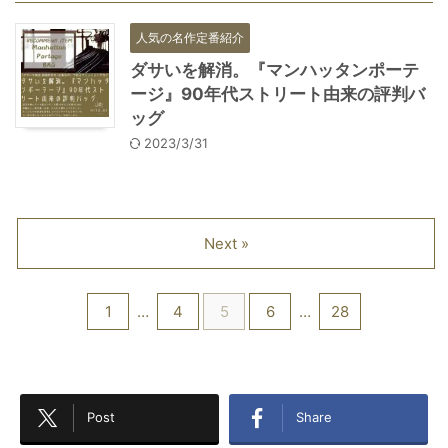
人気の名作定番紹介
ダサいを解消。『マンハッタンポーテ
ージ』90年代ストリート由来の評判バ
ッグ
2023/3/31
Next »
1
…
4
5
6
…
28
Post
Share