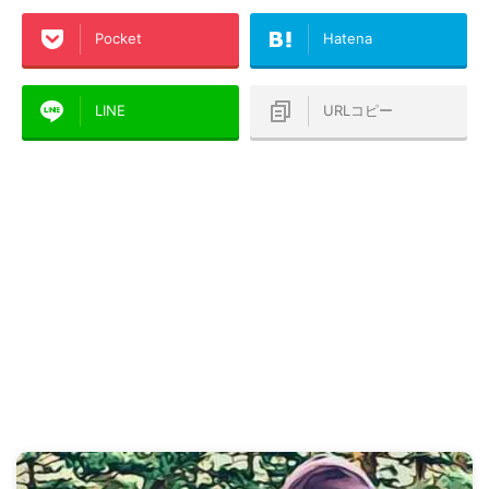
Pocket
Hatena
LINE
URLコピー