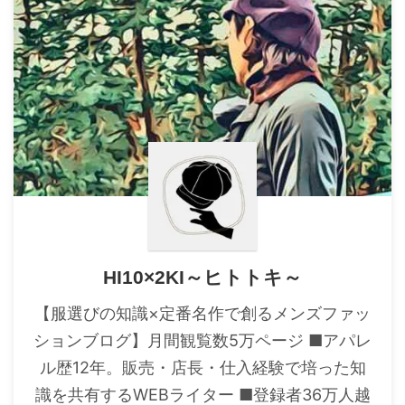
HI10×2KI～ヒトトキ～
【服選びの知識×定番名作で創るメンズファッ
ションブログ】月間観覧数5万ページ ■アパレ
ル歴12年。販売・店長・仕入経験で培った知
識を共有するWEBライター ■登録者36万人越