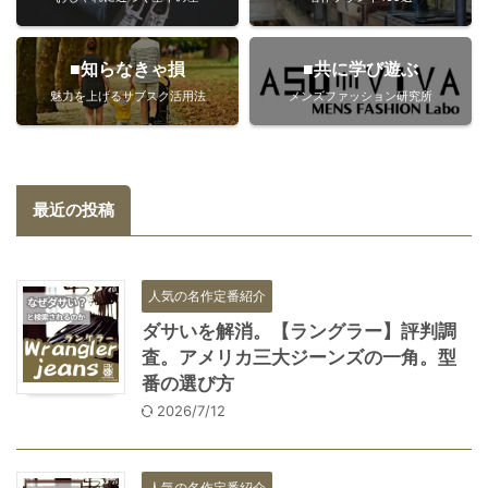
■知らなきゃ損
■共に学び遊ぶ
魅力を上げるサブスク活用法
メンズファッション研究所
最近の投稿
人気の名作定番紹介
ダサいを解消。【ラングラー】評判調
査。アメリカ三大ジーンズの一角。型
番の選び方
2026/7/12
人気の名作定番紹介