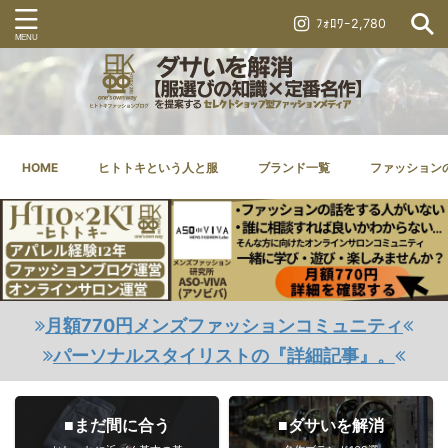
ﾌｫﾛﾜｰ2,780
HOME
ヒトトキという人と服
ブランド一覧
ファッション
月額770円メンズファッションコミュニティ
パーソナルスタイリストの『詳細記事』。
■まだ間に合う
■ダサいを解消