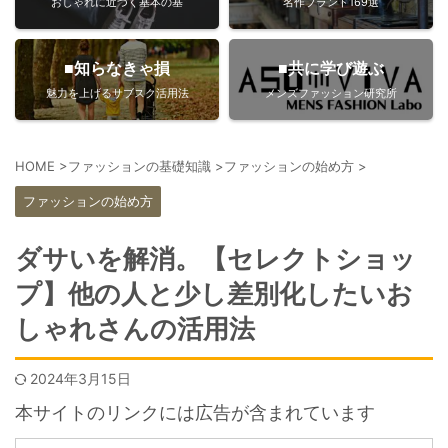
おしゃれに近づく基本の基
名作ブランド169選
■知らなきゃ損
■共に学び遊ぶ
魅力を上げるサブスク活用法
メンズファッション研究所
HOME
>
ファッションの基礎知識
>
ファッションの始め方
>
ファッションの始め方
ダサいを解消。【セレクトショッ
プ】他の人と少し差別化したいお
しゃれさんの活用法
2024年3月15日
本サイトのリンクには広告が含まれています