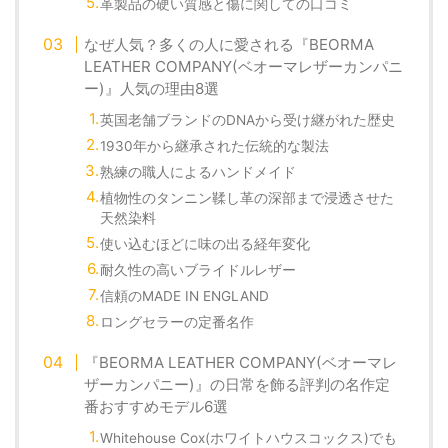
革製品の硬い質感と傷に関しての口コミ
なぜ人気？多くの人に愛される『BEORMA
LEATHER COMPANY(ベオーマレザーカンパニ
ー)』人気の理由8選
英国老舗ブランドのDNAから受け継がれた歴史
1930年から継承された伝統的な製法
熟練の職人によるハンドメイド
植物性のタンニン鞣し革の深部まで浸透させた
天然染料
使い込むほどに味の出る経年変化
耐久性の高いブライドルレザー
信頼のMADE IN ENGLAND
ロングセラーの定番名作
『BEORMA LEATHER COMPANY(ベオーマレ
ザーカンパニー)』の日常を飾る評判の名作定
番おすすめモデル6選
Whitehouse Cox(ホワイトハウスコックス)でも