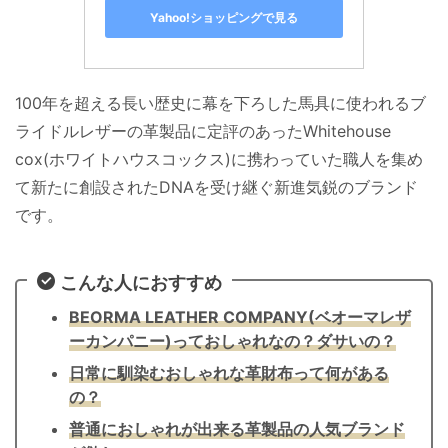
Yahoo!ショッピングで見る
100年を超える長い歴史に幕を下ろした馬具に使われるブ
ライドルレザーの革製品に定評のあったWhitehouse
cox(ホワイトハウスコックス)に携わっていた職人を集め
て新たに創設されたDNAを受け継ぐ新進気鋭のブランド
です。
こんな人におすすめ
BEORMA LEATHER COMPANY(ベオーマレザ
ーカンパニー)っておしゃれなの？ダサいの？
日常に馴染むおしゃれな革財布って何がある
の？
普通におしゃれが出来る革製品の人気ブランド