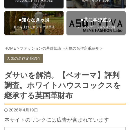
おしゃれに近づく基本の基
名作ブランド169選
■知らなきゃ損
■共に学び遊ぶ
魅力を上げるサブスク活用法
メンズファッション研究所
HOME
>
ファッションの基礎知識
>
人気の名作定番紹介
>
人気の名作定番紹介
ダサいを解消。【ベオーマ】評判
調査。ホワイトハウスコックスを
継承する英国革財布
2026年4月19日
本サイトのリンクには広告が含まれています