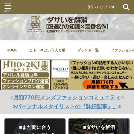
ﾌｫﾛﾜｰ2,780
HOME
ヒトトキという人と服
ブランド一覧
ファッション
月額770円メンズファッションコミュニティ
パーソナルスタイリストの『詳細記事』。
■まだ間に合う
■ダサいを解消