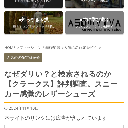
おしゃれに近づく基本の基
名作ブランド169選
■知らなきゃ損
■共に学び遊ぶ
魅力を上げるサブスク活用法
メンズファッション研究所
HOME
>
ファッションの基礎知識
>
人気の名作定番紹介
>
人気の名作定番紹介
なぜダサい？と検索されるのか
【クラークス】評判調査。スニー
カー感覚のレザーシューズ
2024年11月16日
本サイトのリンクには広告が含まれています