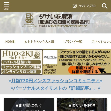
ﾌｫﾛﾜｰ2,780
HOME
ヒトトキという人と服
ブランド一覧
ファッション
月額770円メンズファッションコミュニティ
パーソナルスタイリストの『詳細記事』。
■まだ間に合う
■ダサいを解消