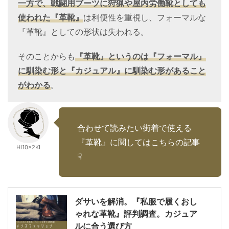
一方で、戦闘用ブーツに狩猟や屋内労働靴としても
使われた『革靴』
は利便性を重視し、フォーマルな
『革靴』としての形状は失われる。
そのことからも
『革靴』というのは『フォーマル』
に馴染む形と『カジュアル』に馴染む形があること
がわかる
。
合わせて読みたい街着で使える
『革靴』に関してはこちらの記事
HI10×2KI
☟
ダサいを解消。『私服で履くおし
ゃれな革靴』評判調査。カジュア
ルに合う選び方