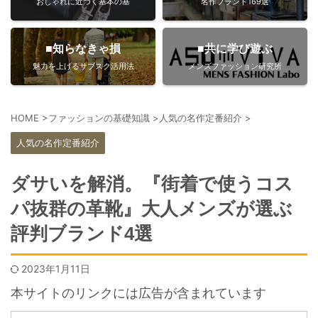
おしゃれに近づく基本の基
名作ブランド169選
■知らなきゃ損
■共に学び遊ぶ
魅力を上げるサブスク活用法
メンズファッション研究所
HOME
>
ファッションの基礎知識
>
人気の名作定番紹介
>
人気の名作定番紹介
ダサいを解消。『街着で使うコス
パ抜群の革靴』大人メンズが選ぶ
評判ブランド4選
2023年1月11日
本サイトのリンクには広告が含まれています