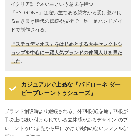
イタリア語で雇い主という意味を持つ
『PADRONE』は雇い主である親方から受け継がれ
る古き良き時代の伝統や技術で一足一足ハンドメイ
ドで制作される。
『ステュディオス』をはじめとする大手セレクトシ
ョップを中心に一躍人気ブランドの仲間入りを果た
した
。
カジュアルで上品な『パドローネ ダー
ビープレーントゥシューズ』
ブランド創設時より継続される、外羽根(紐を通す羽根が
甲の上に縫い付けられている立体感があるデザイン)のプ
レーントゥ(つま先から甲にかけて装飾のないシンプルな