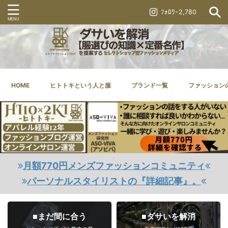
ﾌｫﾛﾜｰ2,780
HOME
ヒトトキという人と服
ブランド一覧
ファッション
月額770円メンズファッションコミュニティ
パーソナルスタイリストの『詳細記事』。
■まだ間に合う
■ダサいを解消