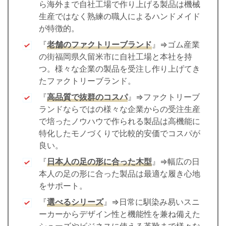
ら海外まで自社工場で作り上げる製品は機械
生産ではなく熟練の職人によるハンドメイド
が特徴的。
『
老舗のファクトリーブランド
』⇒ゴム産業
の街福岡県久留米市に自社工場と本社を持
つ。様々な企業の製品を受注し作り上げてき
たファクトリーブランド。
『
高品質で抜群のコスパ
』⇒ファクトリーブ
ランドならではの様々な企業からの受注生産
で培ったノウハウで作られる製品は高機能に
特化したモノづくりで比較的安価でコスパが
良い。
『
日本人の足の形に合った木型
』⇒幅広の日
本人の足の形に合った製品は最適な履き心地
をサポート。
『
選べるシリーズ
』⇒日常に馴染み易いスニ
ーカーからデザイン性と機能性を兼ね備えた