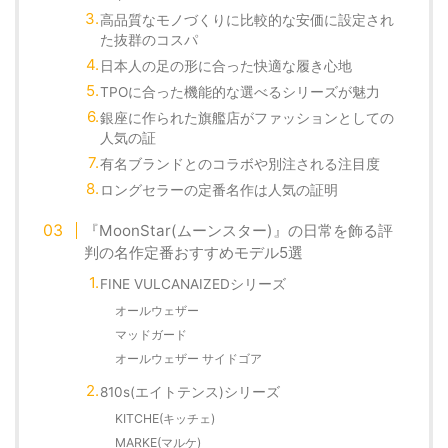
高品質なモノづくりに比較的な安価に設定され
た抜群のコスパ
日本人の足の形に合った快適な履き心地
TPOに合った機能的な選べるシリーズが魅力
銀座に作られた旗艦店がファッションとしての
人気の証
有名ブランドとのコラボや別注される注目度
ロングセラーの定番名作は人気の証明
『MoonStar(ムーンスター)』の日常を飾る評
判の名作定番おすすめモデル5選
FINE VULCANAIZEDシリーズ
オールウェザー
マッドガード
オールウェザー サイドゴア
810s(エイトテンス)シリーズ
KITCHE(キッチェ)
MARKE(マルケ)