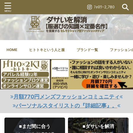
ﾌｫﾛﾜｰ2,780
HOME
ヒトトキという人と服
ブランド一覧
ファッション
月額770円メンズファッションコミュニティ
パーソナルスタイリストの『詳細記事』。
■まだ間に合う
■ダサいを解消