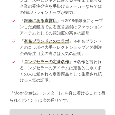
シューズやビジネスに使える革靴まで様々な
企業の受注発注を手掛けるメーカーならでは
の幅広いラインナップが魅力。
『
銀座にある直営店
』⇒2018年銀座にオープ
ンした旗艦店である直営店舗はファッション
アイテムとしての認知度の高さの証明。
『
有名ブランドとのコラボ
』⇒有名ブランド
とのコラボや大手セレクトショップとの別注
企画等注目度の高さは人気の証明。
『
ロングセラーの定番名作
』⇒名作と言われ
るロングセラーのアイテムは定番的に永く多
くの人に愛される定番商品として生産され続
ける人気の証明。
『MoonStar(ムーンスター)』を身に着けることで得
られるポイントは次の通りです。