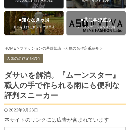
おしゃれに近づく基本の基
名作ブランド169選
■知らなきゃ損
■共に学び遊ぶ
魅力を上げるサブスク活用法
メンズファッション研究所
HOME
>
ファッションの基礎知識
>
人気の名作定番紹介
>
人気の名作定番紹介
ダサいを解消。『ムーンスター』
職人の手で作られる雨にも便利な
評判スニーカー
2022年9月23日
本サイトのリンクには広告が含まれています