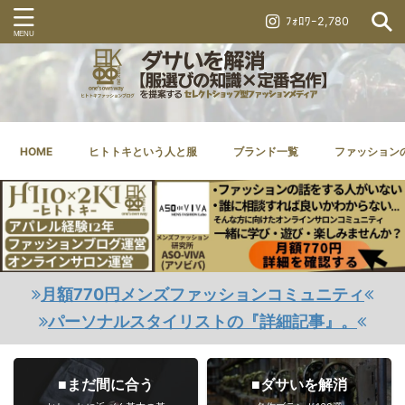
ﾌｫﾛﾜｰ2,780
HOME
ヒトトキという人と服
ブランド一覧
ファッション
月額770円メンズファッションコミュニティ
パーソナルスタイリストの『詳細記事』。
■まだ間に合う
■ダサいを解消