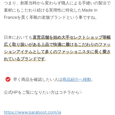
つまり、創業当時から変わらず職人による手縫いの製法で
素材にもこだわり続ける実用性に特化したMade in
Franceを貫く革靴の老舗ブランドという事ですね。
日本においても
直営店舗を始め
大手セレクトショップ等幅
広く取り扱いがある上品で快適に履けるこだわりのファッ
ションアイテムとして
多くのファッショニスタに長く愛さ
れているブランドです
。
早く商品を確認したい人は
商品紹介へ移動
。
公式HPをご覧になりたい方はコチラから☟
https://www.paraboot.com/ja