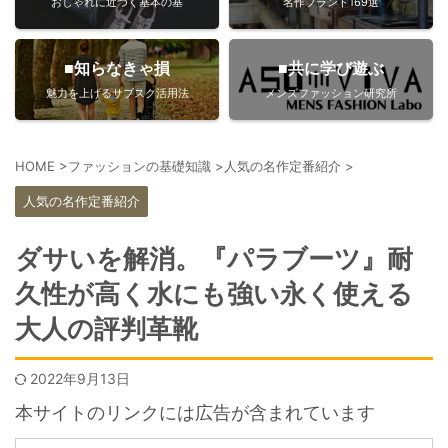
おしゃれに近づく基本の基
名作ブランド169選
■知らなきゃ損
■共に学び遊ぶ
魅力を上げるサブスク活用法
メンズファッション研究所
HOME
>
ファッションの基礎知識
>
人気の名作定番紹介
>
人気の名作定番紹介
ダサいを解消。『パラブーツ』耐
久性が高く水にも強い永く使える
大人の評判革靴
2022年9月13日
本サイトのリンクには広告が含まれています