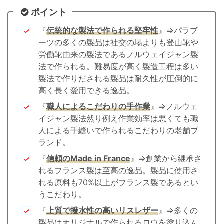
ポイント
『
伝統的な製法で作られる堅牢性
』⇒パラブ
ーツの多くの製品は社交の場よりも登山靴や
労働靴由来の製法であるノルウェイジャン製
法で作られる。難易度が高く製造工程は多い
製法で作りだされる製品は耐久性が圧倒的に
高く長く愛用できる逸品。
『
職人によるこだわりの手作業
』⇒ノルウェ
イジャン製法然り例え作業効率は悪くても職
人による手縫いで作られるこだわりの老舗ブ
ランド。
『
信頼のMade in France
』⇒創業から継承さ
れるフランス製は至高の逸品。製品に使用さ
れる原料も70%以上がフランス製であるとい
うこだわり。
『
上質で撥水性の高いリスレザー
』⇒多くの
製品はオリジナルで作られるロウを塗り込ん