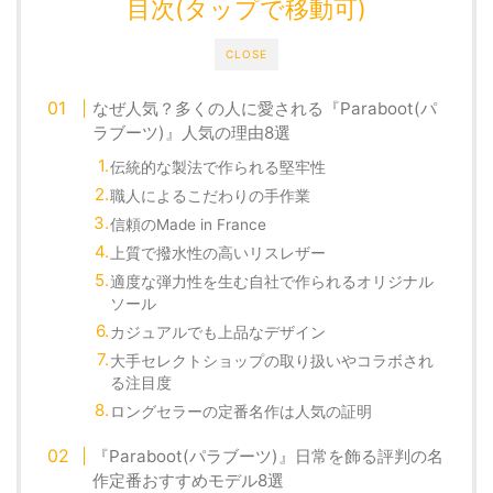
目次(タップで移動可)
CLOSE
なぜ人気？多くの人に愛される『Paraboot(パ
ラブーツ)』人気の理由8選
伝統的な製法で作られる堅牢性
職人によるこだわりの手作業
信頼のMade in France
上質で撥水性の高いリスレザー
適度な弾力性を生む自社で作られるオリジナル
ソール
カジュアルでも上品なデザイン
大手セレクトショップの取り扱いやコラボされ
る注目度
ロングセラーの定番名作は人気の証明
『Paraboot(パラブーツ)』日常を飾る評判の名
作定番おすすめモデル8選