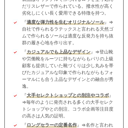
だリスレザーで作られている。撥水性が高く
劣化しにくい長く愛用できる特徴を持つ。
『
適度な弾力性を生むオリジナルソール
』⇒
自社で作られるラテックスと言われる天然ゴ
ムで作られるソールは適度な反発力を持ち抜
群の履き心地を作り出す。
『
カジュアルでも上品なデザイン
』⇒登山靴
や労働靴をルーツに持ちながらもパリの上級
顧客も提供していた靴づくりは少し丸みを帯
びたカジュアルな印象で作られながらもフォ
ーマルにも合う上品なデザインとの融合が秀
逸。
『
大手セレクトショップとの別注やコラボ
』
⇒毎年のように発売される多くの大手セレク
トショップやとの別注、コラボ企画等注目度
の高さは人気の証明。
『
ロングセラーの定番名作
』⇒名作と言われ